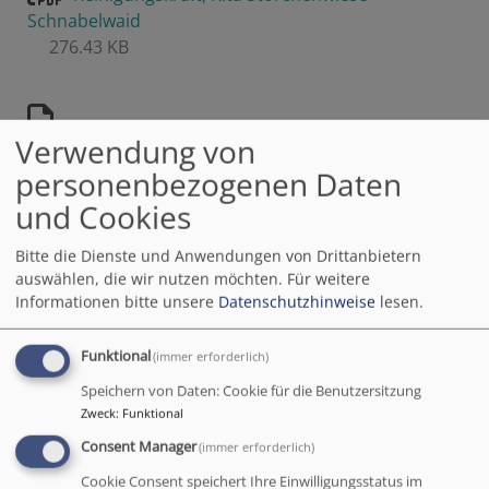
Schnabelwaid
276.43 KB
Reinigungskraft, Kita Warmensteinach
Verwendung von
284.1 KB
personenbezogenen Daten
und Cookies
Bitte die Dienste und Anwendungen von Drittanbietern
72 Stunden: Bayerische Posaunenchöre stellen
auswählen, die wir nutzen möchten.
Für weitere
Weltrekord auf
Informationen bitte unsere
Datenschutzhinweise
lesen.
Hiroshima und Nagasaki: Friedensgruppen erinnern an
Atombombenabwürfe
Funktional
(immer erforderlich)
Weidenkirche Pappenheim: "Segen2Ride"
Speichern von Daten: Cookie für die Benutzersitzung
Zweck
:
Funktional
500 Jahre Melanchthon-Schule: Glaube macht den
Consent Manager
(immer erforderlich)
Unterschied
Cookie Consent speichert Ihre Einwilligungsstatus im