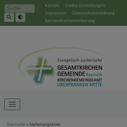
Direkt
Fußbereichsmenü
Kontakt
Cookie-Einstellungen
Suche
zum
Impressum
Datenschutzerklärung
Inhalt
Barrierefreiheitserklärung
Hauptnavigation
Breadcrumb
Startseite
Stellenangebote