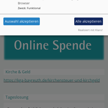
"Herzen hoch für dich!"
Browser
Zweck
:
Funktional
Weitere
Auswahl akzeptieren
Alle akzeptieren
Gemeinsam Gutes tun
Realisiert mit Klaro!
Kirche & Geld
https://kga-bayreuth.de/kirchensteuer-und-kirchgeld
Tageslosung