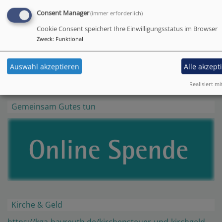
zum Schlichtungsverfahren finden Sie unter:
Consent Manager
(immer erforderlich)
https://www.schlichtungsstelle-bgg.de
Cookie Consent speichert Ihre Einwilligungsstatus im Browser
Zweck
:
Funktional
Stand: 15.01.2026
Auswahl akzeptieren
Alle akzept
Realisiert mi
Gemeinsam Gutes tun
Kirche & Geld
https://kga-bayreuth.de/kirchensteuer-und-kirchgeld