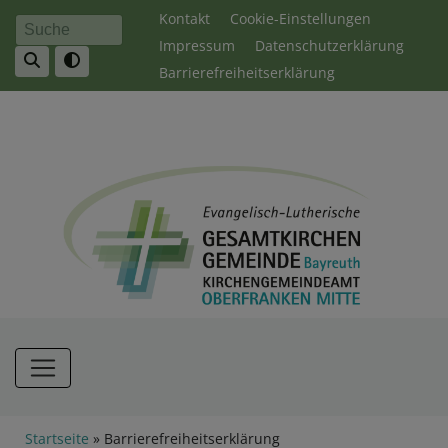
Direkt
Fußbereichsmenü
Kontakt
Cookie-Einstellungen
Suche
zum
Impressum
Datenschutzerklärung
Inhalt
Barrierefreiheitserklärung
Hauptnavigation
Breadcrumb
Startseite
Barrierefreiheitserklärung