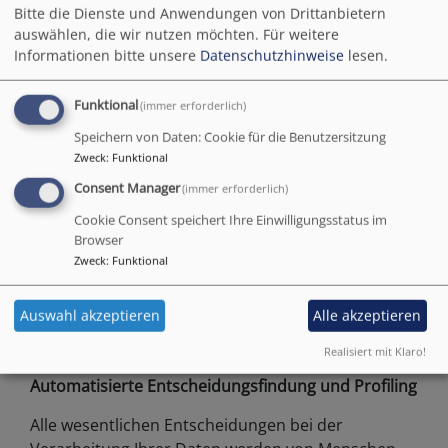
Bitte die Dienste und Anwendungen von Drittanbietern
ist – Kriterien für die Festlegung der Speicherdauer
auswählen, die wir nutzen möchten.
Für weitere
Informationen bitte unsere
Datenschutzhinweise
lesen.
Personenbezogene Daten werden gelöscht, sobald
sie für die Erreichung des Zweckes ihrer Erhebung
nicht mehr erforderlich sind und soweit der
Funktional
(immer erforderlich)
Löschung keine Aufbewahrungspflichten, an die wir
Speichern von Daten: Cookie für die Benutzersitzung
rechtlich gebunden sind, entgegenstehen.
Zweck
:
Funktional
Teilnehmerlisten werden regelmäßig überprüft
Consent Manager
(immer erforderlich)
und aktualisiert. Daten von ausgeschiedenen
Cookie Consent speichert Ihre Einwilligungsstatus im
Personen werden dabei gelöscht.
Browser
Aufbewahrungspflichten richten sich insbesondere
Zweck
:
Funktional
nach der Kirchlichen Haushaltordnung, der
Abgabenordnung, der Sozialgesetzgebung und der
Auswahl akzeptieren
Alle akzeptieren
Registraturordnung der Evang.-Luth. Kirche in
Bayern.
Realisiert mit Klaro!
Automatisierte Entscheidungsfindung und Profiling
Alle wesentlichen Entscheidungen bei der