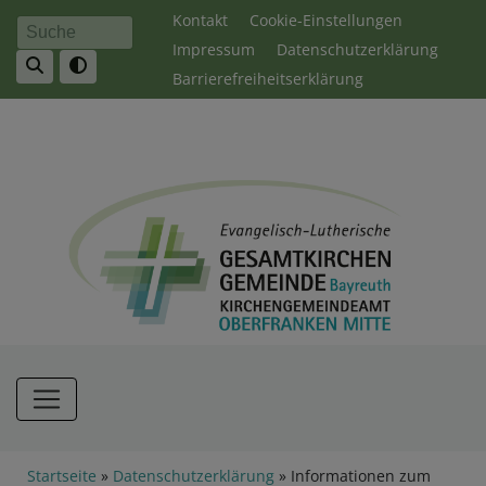
Direkt
Fußbereichsmenü
Kontakt
Cookie-Einstellungen
Suche
zum
Impressum
Datenschutzerklärung
Inhalt
Barrierefreiheitserklärung
Hauptnavigation
Breadcrumb
Startseite
Datenschutzerklärung
Informationen zum